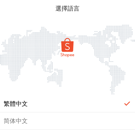
選擇語言
繁體中文
简体中文
頁面無法顯示