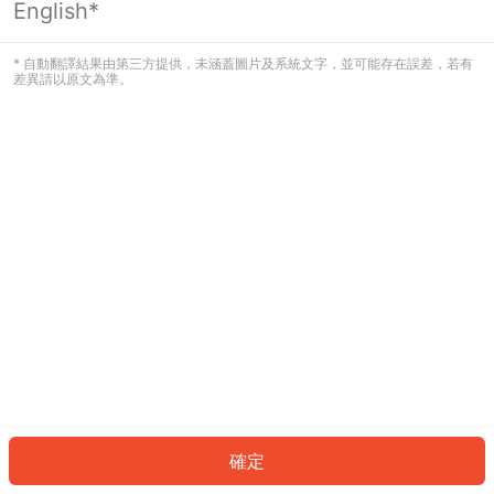
English*
發生錯誤！請登入並再試一次或回到主
頁。
* 自動翻譯結果由第三方提供，未涵蓋圖片及系統文字，並可能存在誤差，若有
差異請以原文為準。
登入
返回首頁
確定
ID: 125564bb97-87fd-41db-bdb0-3852db6f30cf