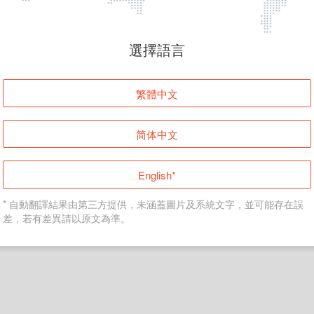
頁面無法顯示
選擇語言
發生錯誤！請登入並再試一次或回到主頁。
繁體中文
登入
简体中文
返回首頁
English*
* 自動翻譯結果由第三方提供，未涵蓋圖片及系統文字，並可能存在誤
差，若有差異請以原文為準。