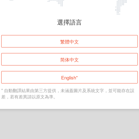
頁面無法顯示
選擇語言
發生錯誤！請登入並再試一次或回到主頁。
繁體中文
登入
简体中文
返回首頁
English*
* 自動翻譯結果由第三方提供，未涵蓋圖片及系統文字，並可能存在誤
差，若有差異請以原文為準。