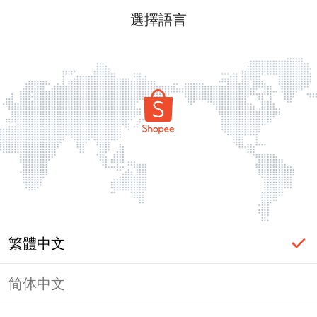
選擇語言
繁體中文
简体中文
頁面無法顯示