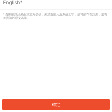
English*
發生錯誤！請登入並再試一次或回到主
頁。
* 自動翻譯結果由第三方提供，未涵蓋圖片及系統文字，並可能存在誤差，若有
差異請以原文為準。
登入
返回首頁
確定
ID: 5233d2c6efd-6625-4d28-a9d2-ad42de3fc08b