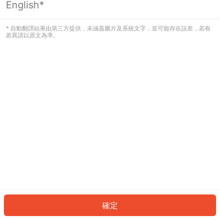
English*
發生錯誤！請登入並再試一次或回到主
頁。
* 自動翻譯結果由第三方提供，未涵蓋圖片及系統文字，並可能存在誤差，若有
差異請以原文為準。
登入
返回首頁
確定
ID: 887f8d04a7f-d71c-4008-abb5-ed16940b3e84