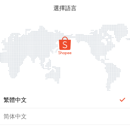
選擇語言
繁體中文
简体中文
頁面無法顯示