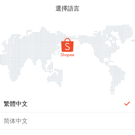
選擇語言
繁體中文
简体中文
頁面無法顯示