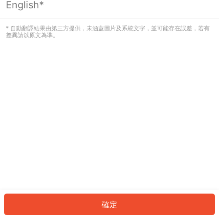
English*
發生錯誤！請登入並再試一次或回到主
頁。
* 自動翻譯結果由第三方提供，未涵蓋圖片及系統文字，並可能存在誤差，若有
差異請以原文為準。
登入
返回首頁
確定
ID: 354203f34b5-757d-46c4-8ad0-97f38da83bda