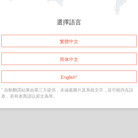
頁面無法顯示
選擇語言
發生錯誤！請登入並再試一次或回到主頁。
繁體中文
登入
简体中文
返回首頁
English*
* 自動翻譯結果由第三方提供，未涵蓋圖片及系統文字，並可能存在誤
差，若有差異請以原文為準。