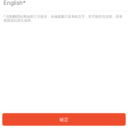
English*
發生錯誤！請登入並再試一次或回到主
頁。
* 自動翻譯結果由第三方提供，未涵蓋圖片及系統文字，並可能存在誤差，若有
差異請以原文為準。
登入
返回首頁
確定
ID: 2091662f811-aec1-43a3-bbf7-bebc74892ba4