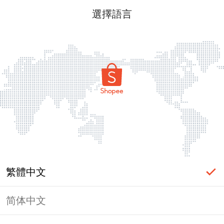
選擇語言
繁體中文
简体中文
頁面無法顯示