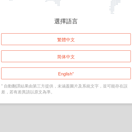
頁面無法顯示
選擇語言
發生錯誤！請登入並再試一次或回到主頁。
繁體中文
登入
简体中文
返回首頁
English*
* 自動翻譯結果由第三方提供，未涵蓋圖片及系統文字，並可能存在誤
差，若有差異請以原文為準。