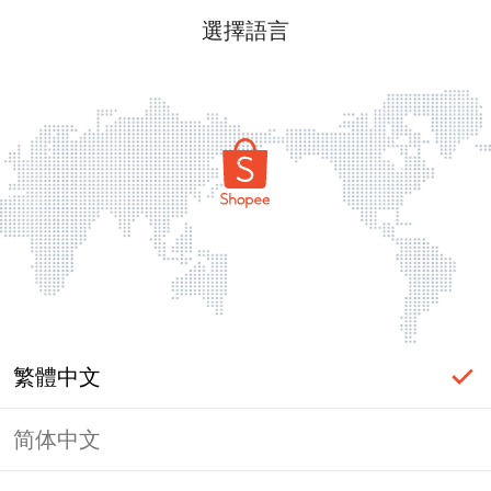
選擇語言
繁體中文
简体中文
頁面無法顯示