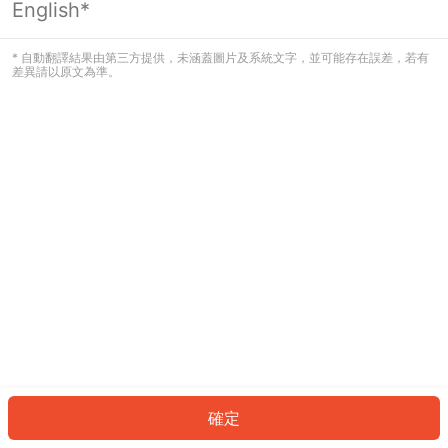
English*
發生錯誤！請登入並再試一次或回到主
頁。
* 自動翻譯結果由第三方提供，未涵蓋圖片及系統文字，並可能存在誤差，若有
差異請以原文為準。
登入
返回首頁
確定
ID: 147c6d0182d-5e45-45f0-bcef-6d96d8e651a7