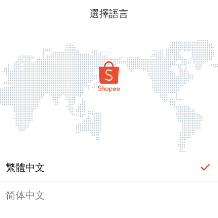
選擇語言
繁體中文
简体中文
頁面無法顯示