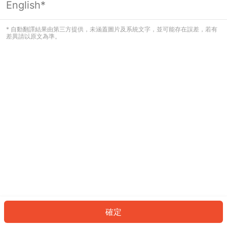
English*
發生錯誤！請登入並再試一次或回到主
頁。
* 自動翻譯結果由第三方提供，未涵蓋圖片及系統文字，並可能存在誤差，若有
差異請以原文為準。
登入
返回首頁
確定
ID: 8820f9ffc81-f260-4fb9-85d7-e32b53277045