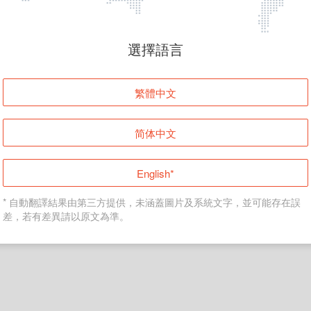
頁面無法顯示
選擇語言
發生錯誤！請登入並再試一次或回到主頁。
繁體中文
登入
简体中文
返回首頁
English*
* 自動翻譯結果由第三方提供，未涵蓋圖片及系統文字，並可能存在誤
差，若有差異請以原文為準。