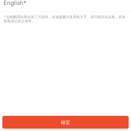
English*
發生錯誤！請登入並再試一次或回到主
頁。
* 自動翻譯結果由第三方提供，未涵蓋圖片及系統文字，並可能存在誤差，若有
差異請以原文為準。
登入
返回首頁
確定
ID: 185bc8185d5-b4de-4ce3-84fd-ddde13a9b70c