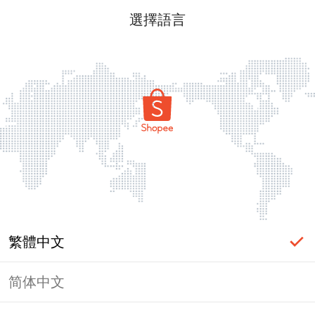
選擇語言
繁體中文
简体中文
頁面無法顯示