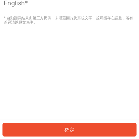
English*
發生錯誤！請登入並再試一次或回到主
頁。
* 自動翻譯結果由第三方提供，未涵蓋圖片及系統文字，並可能存在誤差，若有
差異請以原文為準。
登入
返回首頁
確定
ID: 5263c33bb6-85cc-4a27-aff6-0562f21ace3b