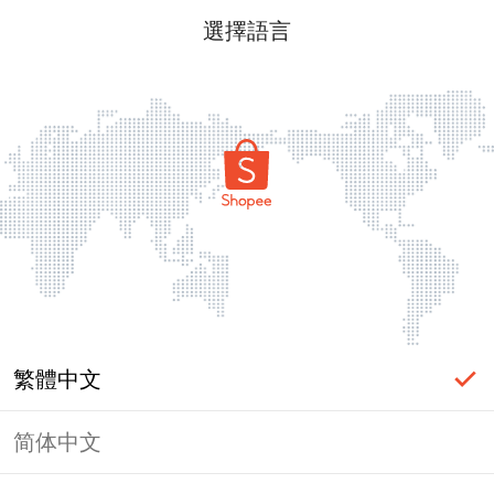
選擇語言
繁體中文
简体中文
頁面無法顯示