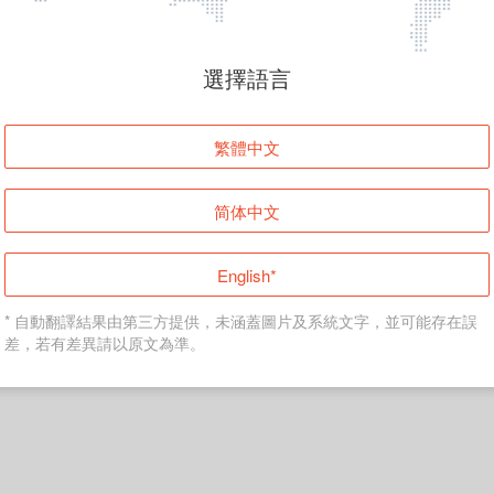
頁面無法顯示
選擇語言
發生錯誤！請登入並再試一次或回到主頁。
繁體中文
登入
简体中文
返回首頁
English*
* 自動翻譯結果由第三方提供，未涵蓋圖片及系統文字，並可能存在誤
差，若有差異請以原文為準。