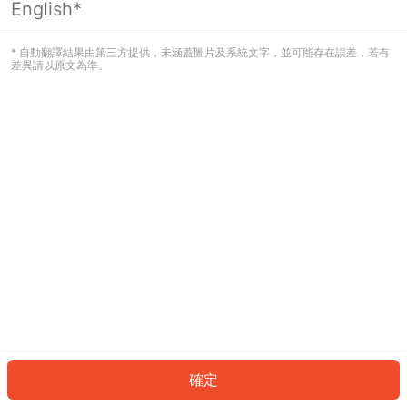
English*
發生錯誤！請登入並再試一次或回到主
頁。
* 自動翻譯結果由第三方提供，未涵蓋圖片及系統文字，並可能存在誤差，若有
差異請以原文為準。
登入
返回首頁
確定
ID: 1624942efb4-b605-422b-9b39-8b13f3f65e39