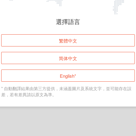
頁面無法顯示
選擇語言
發生錯誤！請登入並再試一次或回到主頁。
繁體中文
登入
简体中文
返回首頁
English*
* 自動翻譯結果由第三方提供，未涵蓋圖片及系統文字，並可能存在誤
差，若有差異請以原文為準。