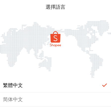
選擇語言
繁體中文
简体中文
頁面無法顯示