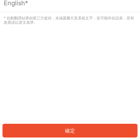
English*
發生錯誤！請登入並再試一次或回到主
頁。
* 自動翻譯結果由第三方提供，未涵蓋圖片及系統文字，並可能存在誤差，若有
差異請以原文為準。
登入
返回首頁
確定
ID: 64754f1c9e1-46df-4c41-94d5-da97774ffa0b