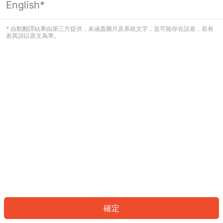
English*
發生錯誤！請登入並再試一次或回到主
頁。
* 自動翻譯結果由第三方提供，未涵蓋圖片及系統文字，並可能存在誤差，若有
差異請以原文為準。
登入
返回首頁
確定
ID: 188e6cecd56-463f-4f73-b72e-82f55900177d