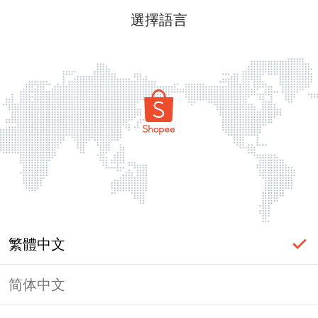
選擇語言
繁體中文
简体中文
頁面無法顯示