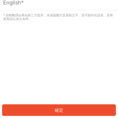
English*
發生錯誤！請登入並再試一次或回到主
頁。
* 自動翻譯結果由第三方提供，未涵蓋圖片及系統文字，並可能存在誤差，若有
差異請以原文為準。
登入
返回首頁
確定
ID: 255ff85152-6723-4b13-89fb-8187e2e03f80