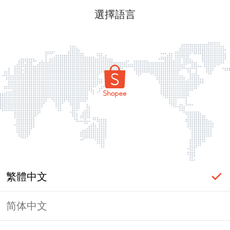
選擇語言
繁體中文
简体中文
頁面無法顯示