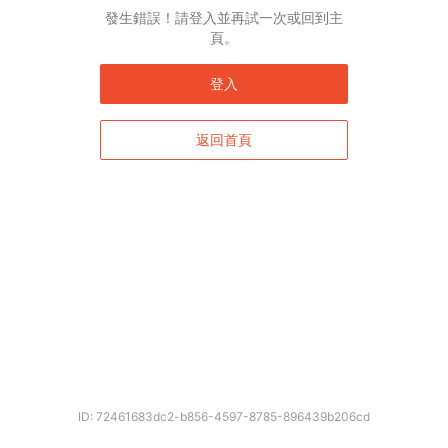
English*
發生錯誤！請登入並再試一次或回到主
頁。
* 自動翻譯結果由第三方提供，未涵蓋圖片及系統文字，並可能存在誤差，若有
差異請以原文為準。
登入
返回首頁
確定
ID: 72461683dc2-b856-4597-8785-896439b206cd