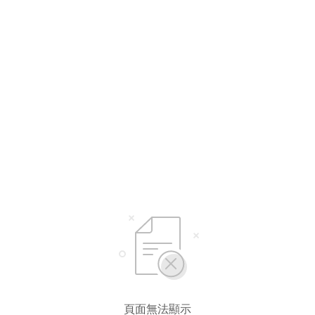
選擇語言
繁體中文
简体中文
頁面無法顯示