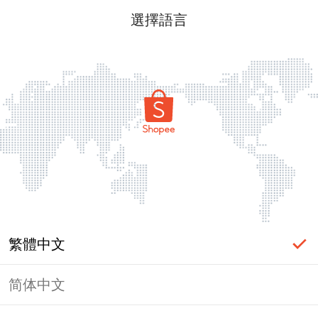
選擇語言
繁體中文
简体中文
頁面無法顯示