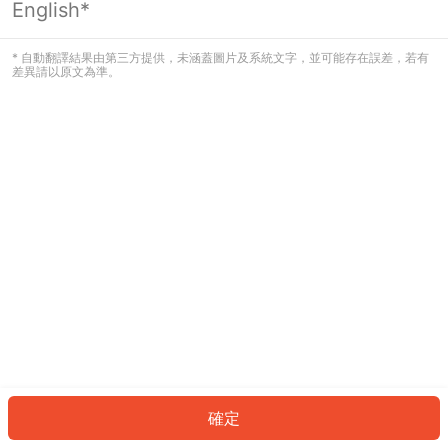
English*
發生錯誤！請登入並再試一次或回到主
頁。
* 自動翻譯結果由第三方提供，未涵蓋圖片及系統文字，並可能存在誤差，若有
差異請以原文為準。
登入
返回首頁
確定
ID: 925f1c59de4-bfbe-4110-ae79-efe9861a16cb