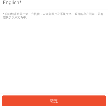
English*
發生錯誤！請登入並再試一次或回到主
頁。
* 自動翻譯結果由第三方提供，未涵蓋圖片及系統文字，並可能存在誤差，若有
差異請以原文為準。
登入
返回首頁
確定
ID: 4289441abf2-d158-470d-8aa2-4c8d5ed90c39