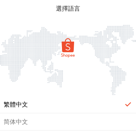
選擇語言
繁體中文
简体中文
頁面無法顯示