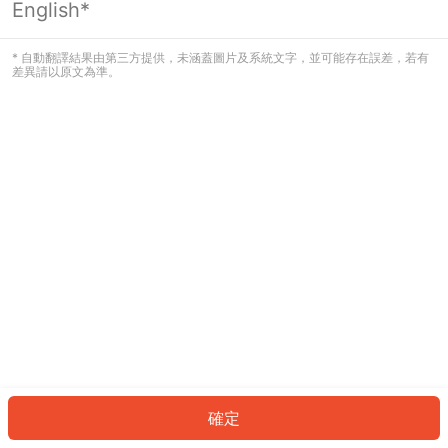
English*
發生錯誤！請登入並再試一次或回到主
頁。
* 自動翻譯結果由第三方提供，未涵蓋圖片及系統文字，並可能存在誤差，若有
差異請以原文為準。
登入
返回首頁
確定
ID: 8766caae634-0088-4313-a594-fc659d4f2168