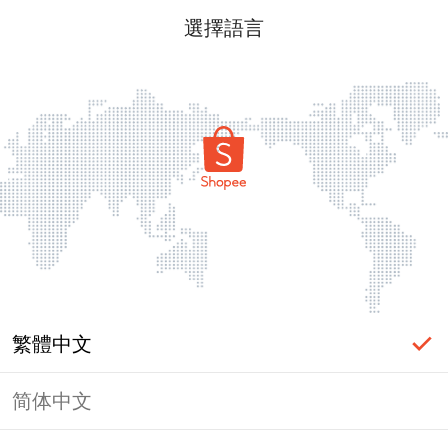
選擇語言
繁體中文
简体中文
頁面無法顯示