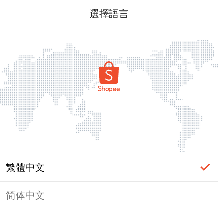
選擇語言
繁體中文
简体中文
頁面無法顯示