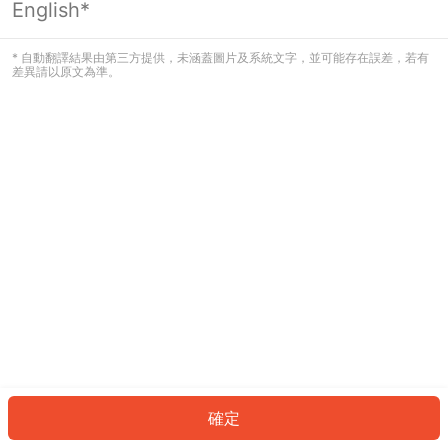
English*
發生錯誤！請登入並再試一次或回到主
頁。
* 自動翻譯結果由第三方提供，未涵蓋圖片及系統文字，並可能存在誤差，若有
差異請以原文為準。
登入
返回首頁
確定
ID: 5948ec4fe7b-bb13-43e9-8b9f-c060fc8d3a91