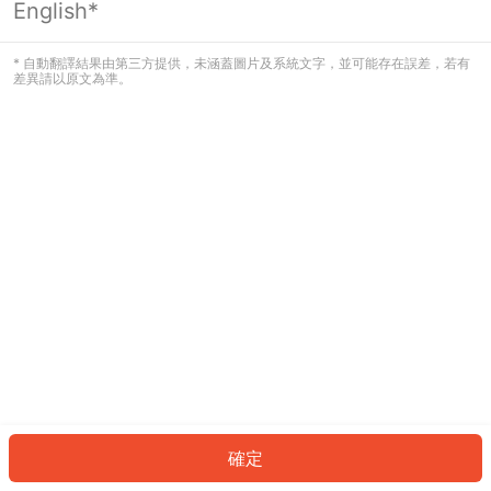
English*
發生錯誤！請登入並再試一次或回到主
頁。
* 自動翻譯結果由第三方提供，未涵蓋圖片及系統文字，並可能存在誤差，若有
差異請以原文為準。
登入
返回首頁
確定
ID: 77165c71cbf-c008-4f37-b6f4-f61376d2e74d