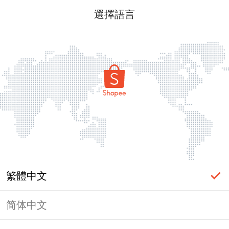
選擇語言
繁體中文
简体中文
頁面無法顯示