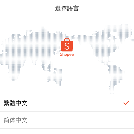
選擇語言
繁體中文
简体中文
頁面無法顯示