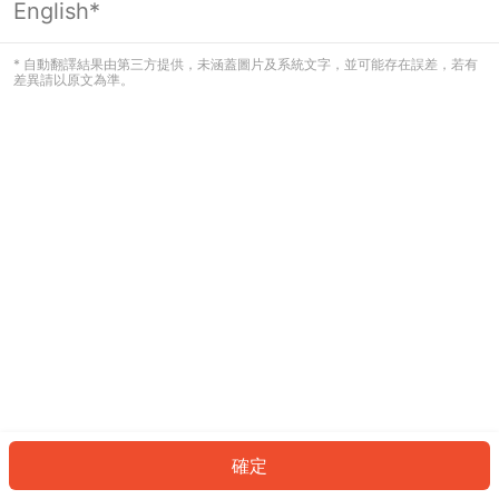
English*
發生錯誤！請登入並再試一次或回到主
頁。
* 自動翻譯結果由第三方提供，未涵蓋圖片及系統文字，並可能存在誤差，若有
差異請以原文為準。
登入
返回首頁
確定
ID: 921b5d6159b-6563-4d4e-8b4c-522715259281