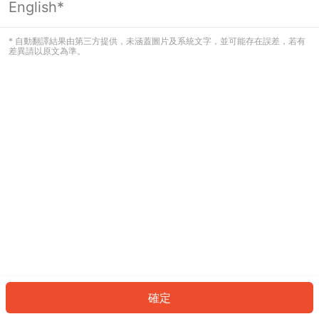
English*
發生錯誤！請登入並再試一次或回到主
頁。
* 自動翻譯結果由第三方提供，未涵蓋圖片及系統文字，並可能存在誤差，若有
差異請以原文為準。
登入
返回首頁
確定
ID: 181a8fe948f-c348-4978-9ae7-6e5d9cd6e9d6