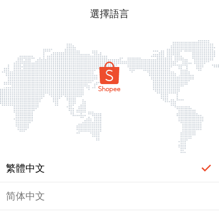
選擇語言
繁體中文
简体中文
頁面無法顯示