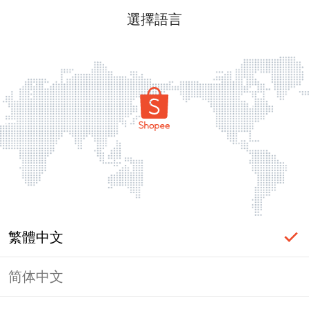
選擇語言
繁體中文
简体中文
頁面無法顯示