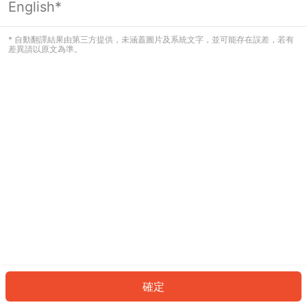
English*
發生錯誤！請登入並再試一次或回到主
頁。
* 自動翻譯結果由第三方提供，未涵蓋圖片及系統文字，並可能存在誤差，若有
差異請以原文為準。
登入
返回首頁
確定
ID: 52369f5a0c6-b620-41ab-aba1-540a7fa07023