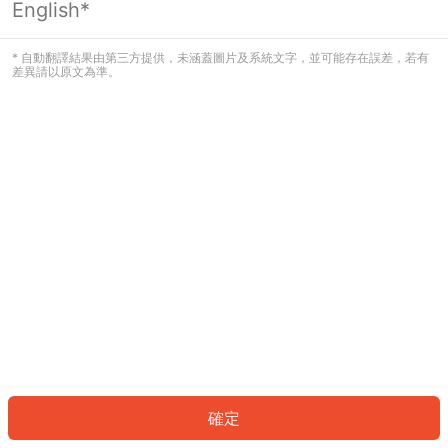
English*
發生錯誤！請登入並再試一次或回到主
頁。
* 自動翻譯結果由第三方提供，未涵蓋圖片及系統文字，並可能存在誤差，若有
差異請以原文為準。
登入
返回首頁
確定
ID: 8779f555a64-d1d4-478f-ae5f-1bbbb50dd10e