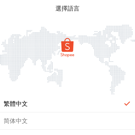
選擇語言
繁體中文
简体中文
頁面無法顯示