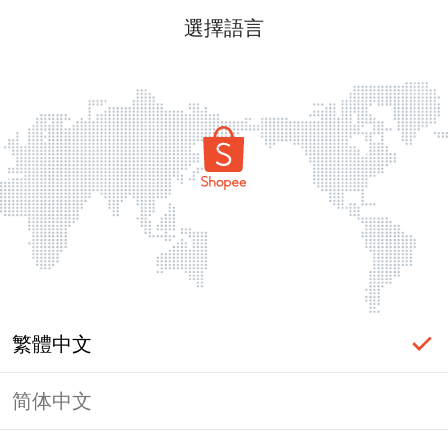
選擇語言
繁體中文
简体中文
頁面無法顯示