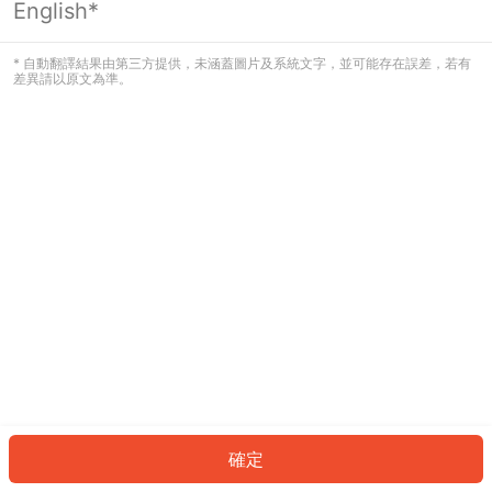
English*
發生錯誤！請登入並再試一次或回到主
頁。
* 自動翻譯結果由第三方提供，未涵蓋圖片及系統文字，並可能存在誤差，若有
差異請以原文為準。
登入
返回首頁
確定
ID: 3d68a8c5d-d2d2-4b5b-9efa-d6ac0ca1825d