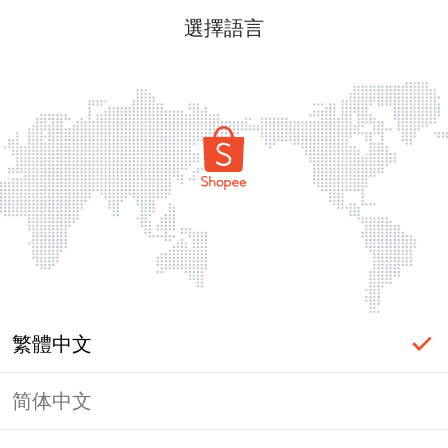
選擇語言
繁體中文
简体中文
頁面無法顯示