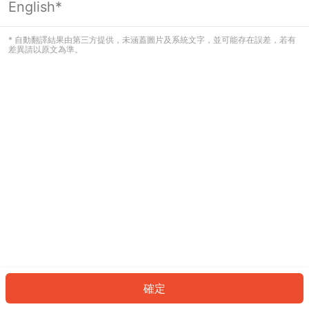
English*
發生錯誤！請登入並再試一次或回到主
頁。
* 自動翻譯結果由第三方提供，未涵蓋圖片及系統文字，並可能存在誤差，若有
差異請以原文為準。
登入
返回首頁
確定
ID: 2817f30af24-6dad-4f01-b9ed-0fc468d8cfe4