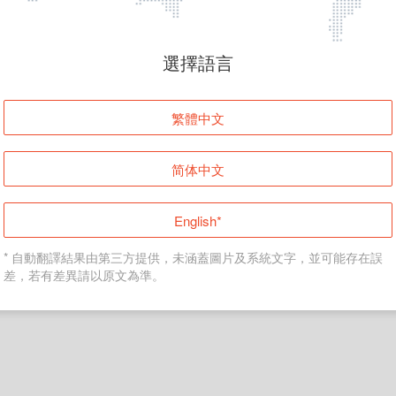
頁面無法顯示
選擇語言
發生錯誤！請登入並再試一次或回到主頁。
繁體中文
登入
简体中文
返回首頁
English*
* 自動翻譯結果由第三方提供，未涵蓋圖片及系統文字，並可能存在誤
差，若有差異請以原文為準。