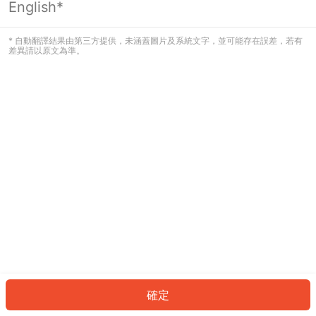
English*
發生錯誤！請登入並再試一次或回到主
頁。
* 自動翻譯結果由第三方提供，未涵蓋圖片及系統文字，並可能存在誤差，若有
差異請以原文為準。
登入
返回首頁
確定
ID: 4704b5c1f33-8bc1-4365-b0d9-f7afce60a162