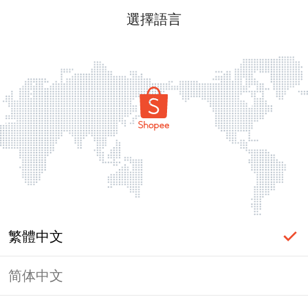
選擇語言
繁體中文
简体中文
頁面無法顯示