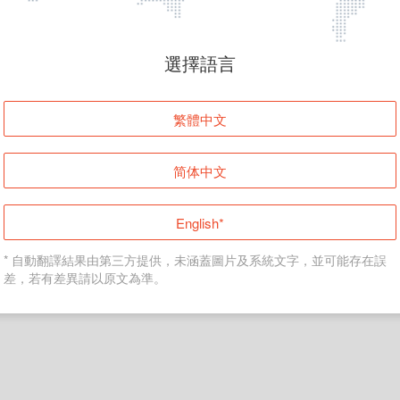
頁面無法顯示
選擇語言
發生錯誤！請登入並再試一次或回到主頁。
繁體中文
登入
简体中文
返回首頁
English*
* 自動翻譯結果由第三方提供，未涵蓋圖片及系統文字，並可能存在誤
差，若有差異請以原文為準。