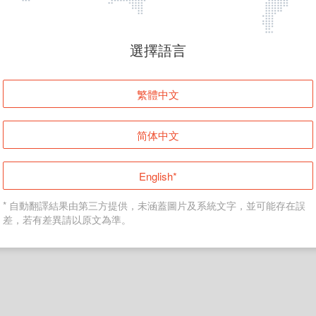
頁面無法顯示
選擇語言
發生錯誤！請登入並再試一次或回到主頁。
繁體中文
登入
简体中文
返回首頁
English*
* 自動翻譯結果由第三方提供，未涵蓋圖片及系統文字，並可能存在誤
差，若有差異請以原文為準。