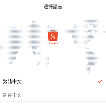
選擇語言
繁體中文
简体中文
頁面無法顯示