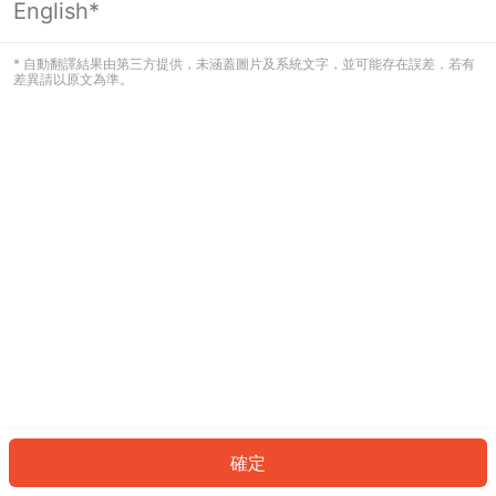
English*
發生錯誤！請登入並再試一次或回到主
頁。
* 自動翻譯結果由第三方提供，未涵蓋圖片及系統文字，並可能存在誤差，若有
差異請以原文為準。
登入
返回首頁
確定
ID: 24e3c60d9a-ad32-46fe-aa04-131875db37f6