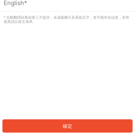
English*
發生錯誤！請登入並再試一次或回到主
頁。
* 自動翻譯結果由第三方提供，未涵蓋圖片及系統文字，並可能存在誤差，若有
差異請以原文為準。
登入
返回首頁
確定
ID: 645defa01a0-8007-4999-a0e8-4b8de2ef7960