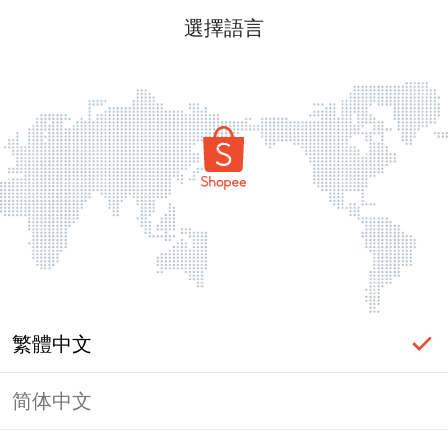
選擇語言
繁體中文
简体中文
頁面無法顯示