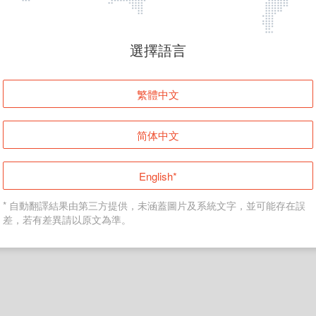
頁面無法顯示
選擇語言
發生錯誤！請登入並再試一次或回到主頁。
繁體中文
登入
简体中文
返回首頁
English*
* 自動翻譯結果由第三方提供，未涵蓋圖片及系統文字，並可能存在誤
差，若有差異請以原文為準。