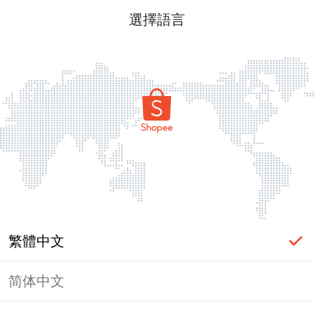
選擇語言
繁體中文
简体中文
頁面無法顯示