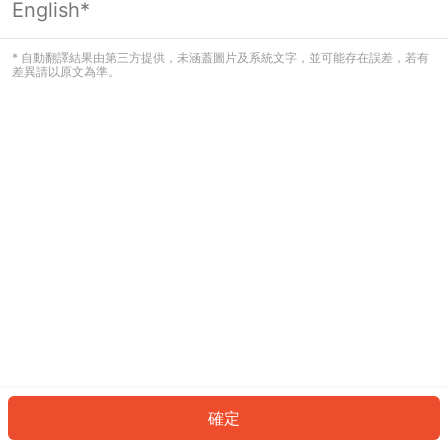
English*
發生錯誤！請登入並再試一次或回到主
頁。
* 自動翻譯結果由第三方提供，未涵蓋圖片及系統文字，並可能存在誤差，若有
差異請以原文為準。
登入
返回首頁
確定
ID: 36692d1d1b9-c67a-4a4d-a30a-ec8fe521ee23