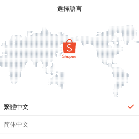
選擇語言
繁體中文
简体中文
頁面無法顯示