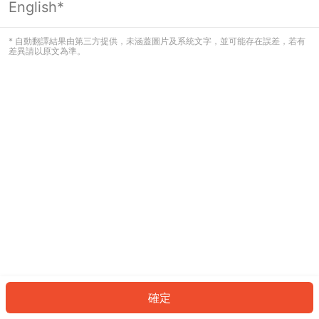
English*
發生錯誤！請登入並再試一次或回到主
頁。
* 自動翻譯結果由第三方提供，未涵蓋圖片及系統文字，並可能存在誤差，若有
差異請以原文為準。
登入
返回首頁
確定
ID: 6057910cadd-bb60-4001-b242-e9bc702d81f7