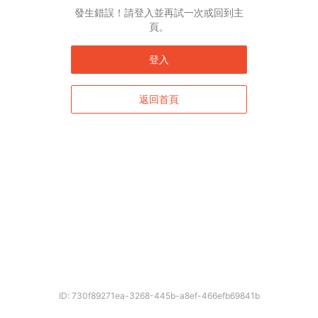
發生錯誤！請登入並再試一次或回到主
頁。
登入
返回首頁
ID: 730f89271ea-3268-445b-a8ef-466efb69841b