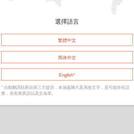
頁面無法顯示
選擇語言
發生錯誤！請登入並再試一次或回到主頁。
繁體中文
登入
简体中文
返回首頁
English*
* 自動翻譯結果由第三方提供，未涵蓋圖片及系統文字，並可能存在誤
差，若有差異請以原文為準。