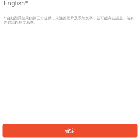
English*
發生錯誤！請登入並再試一次或回到主
頁。
* 自動翻譯結果由第三方提供，未涵蓋圖片及系統文字，並可能存在誤差，若有
差異請以原文為準。
登入
返回首頁
確定
ID: 689557dd44b-9f68-4183-8d0a-f1cdb7e5d634