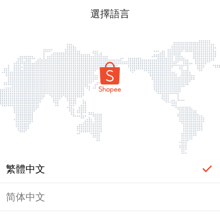
選擇語言
繁體中文
简体中文
頁面無法顯示