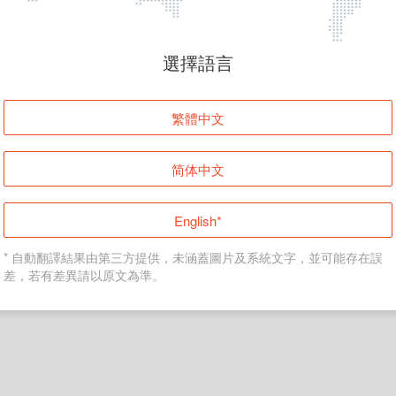
頁面無法顯示
選擇語言
發生錯誤！請登入並再試一次或回到主頁。
繁體中文
登入
简体中文
返回首頁
English*
* 自動翻譯結果由第三方提供，未涵蓋圖片及系統文字，並可能存在誤
差，若有差異請以原文為準。