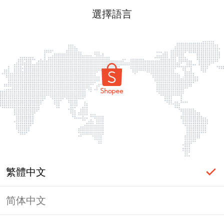
選擇語言
繁體中文
简体中文
頁面無法顯示