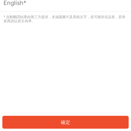
English*
發生錯誤！請登入並再試一次或回到主
頁。
* 自動翻譯結果由第三方提供，未涵蓋圖片及系統文字，並可能存在誤差，若有
差異請以原文為準。
登入
返回首頁
確定
ID: 392a5fd0746-9aef-4df5-bf59-7892daae9934