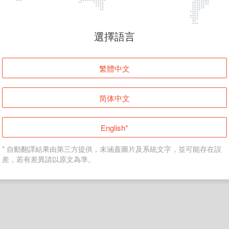
頁面無法顯示
選擇語言
發生錯誤！請登入並再試一次或回到主頁。
繁體中文
登入
简体中文
返回首頁
English*
* 自動翻譯結果由第三方提供，未涵蓋圖片及系統文字，並可能存在誤
差，若有差異請以原文為準。