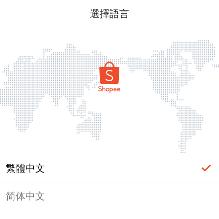
選擇語言
繁體中文
简体中文
頁面無法顯示