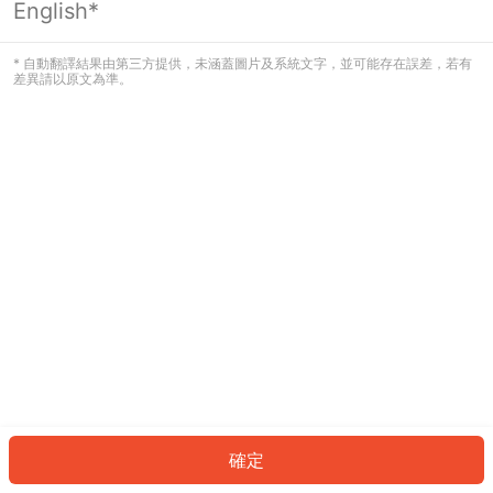
English*
發生錯誤！請登入並再試一次或回到主
頁。
* 自動翻譯結果由第三方提供，未涵蓋圖片及系統文字，並可能存在誤差，若有
差異請以原文為準。
登入
返回首頁
確定
ID: 9827464060b-7bc7-4aee-830a-7440500523fe