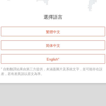
頁面無法顯示
選擇語言
發生錯誤！請登入並再試一次或回到主頁。
繁體中文
登入
简体中文
返回首頁
English*
* 自動翻譯結果由第三方提供，未涵蓋圖片及系統文字，並可能存在誤
差，若有差異請以原文為準。