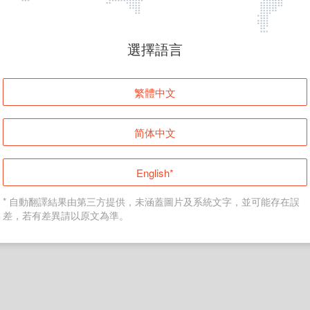
頁面無法顯示
選擇語言
發生錯誤！請登入並再試一次或回到主頁。
繁體中文
登入
简体中文
返回首頁
English*
* 自動翻譯結果由第三方提供，未涵蓋圖片及系統文字，並可能存在誤
差，若有差異請以原文為準。